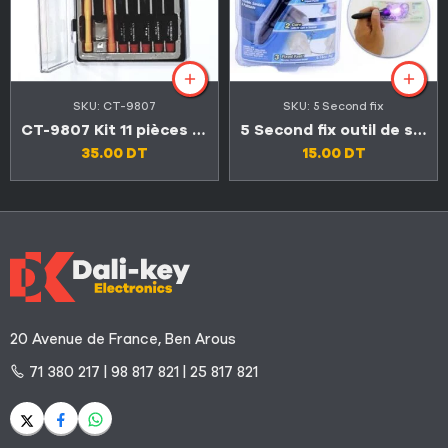
SKU:
CT-9807
SKU:
5 Second fix
CT-9807 Kit 11 pièces de précision professionnel avec manche isolé
5 Second fix outil de soudage plastique-liquide
35.00
DT
15.00
DT
20 Avenue de France, Ben Arous
71 380 217 | 98 817 821 | 25 817 821