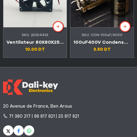
SKU:
20504423
SKU:
CON 100uF/400V
Ventilateur 80X80X25mm 12V
100uF400V Condensateurs
10.00
DT
3.50
DT
20 Avenue de France, Ben Arous
71 380 217 | 98 817 821 | 25 817 821