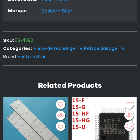
Marque
Eastern Star
SKU:
ES-4892
Categories:
Pièce de rechange TV
,
Rétroéclairage TV
Brand:
Eastern Star
Related Products