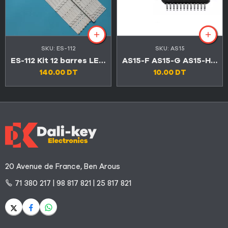
SKU:
ES-112
SKU:
AS15
ES-112 Kit 12 barres LED TV CONDOR 55″ 5LED+6LED 3V LED55C4500 / LED55C6600
AS15-F AS15-G AS15-HF AS15-HG AS15-U
140.00
DT
10.00
DT
20 Avenue de France, Ben Arous
71 380 217 | 98 817 821 | 25 817 821