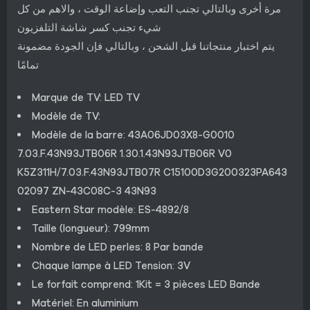
مرة أخرى وبالتالي تجنب التعب وإضاعة الوقت ، والاهم من كل
شيء تجنب كسر شاشة التلفزيون
يتم اختبار منتجاتنا قبل الشحن ، وبالتالي فإن الجودة مضمونة
تمامًا
Marque de TV: LED TV
Modèle de TV:
Modèle de la barre: 43A06JD03X8-G0010
7.03.F.43N93JTB06R 1.30.1.43N93JTB06R V0
K5Z311H/7.03.F.43N93JTB07R C15100D3G200323PA643
02097 ZN-43C08C-3 43N93
Eastern Star modèle: ES-4892/8
Taille (longueur): 799mm
Nombre de LED perles: 8 Par bande
Chaque lampe à LED Tension: 3V
Le forfait comprend: 1Kit = 3 pièces LED Bande
Matériel: En aluminium