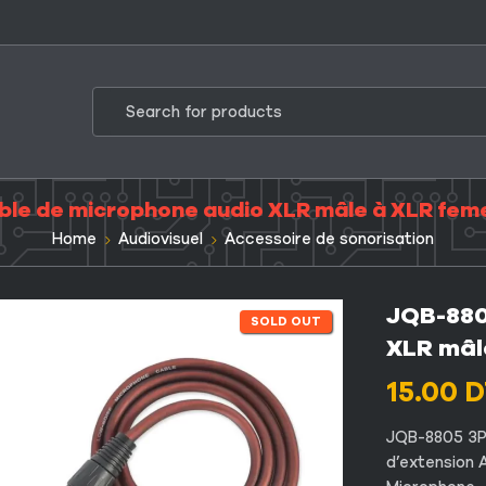
le de microphone audio XLR mâle à XLR feme
Home
Audiovisuel
Accessoire de sonorisation
JQB-880
SOLD OUT
XLR mâl
15.00
D
JQB-8805 3Pi
d’extension A