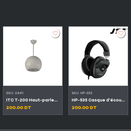
SKU:
0441
SKU:
HP-535
ITC T-200 Haut-parleur pendentif intégré passive 6W 5″
HP-535 Casque d’écoute de studio professionnel
200.00
DT
200.00
DT