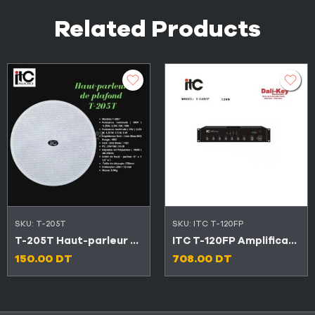
Related Products
SKU:
T-205T
SKU:
ITC T-120FP
T-205T Haut-parleur de plafond sans cadre (2.5w-5w-10w-20w)
ITC T-120FP Amplificateur mélangeur 120W
150.00
DT
708.00
DT