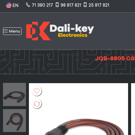
71 380 217
98 817 821
25 817 821
EN
Menu
JQB-8805 Câb