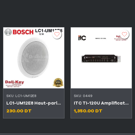
SKU:
LC1-UM12E8
SKU:
0449
LC1-UM12E8 Haut-parleur de plafond encastré BOSCH 12W
ITC TI-120U Amplificateur mélangeur USB/EQ 120W 3 entrées microphones
230.00
DT
1,350.00
DT