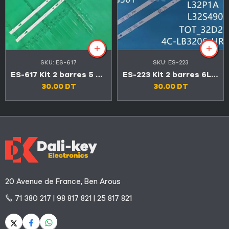
SKU:
ES-617
SKU:
ES-223
ES-617 Kit 2 barres 5 LED 6V TV TCL 32″ 32D3000
ES-223 Kit 2 barres 6LED TV TCL 32″ 32D2900
30.00
DT
30.00
DT
20 Avenue de France, Ben Arous
71 380 217 | 98 817 821 | 25 817 821