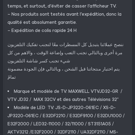
temps, et surtout, d’éviter de casser l’afficheur TV.
– Nos produits sont testés avant l’expédition, donc la
qualité est absolument garantie.
– Expédition de colis rapide 24 H
ننصح عملائنا بتبديل كل المسطرات معًا لتجنب تفكيك التلفزيون
مرة أخرى وبالتالي تجنب التعب وإضاعة الوقت ، والاهم من كل
شيء تجنب كسر شاشة التلفزيون
يتم اختبار منتجاتنا قبل الشحن ، وبالتالي فإن الجودة مضمونة
تمامً
Marque et modèle de TV: MAXWELL VTVJD32-GR /
VTV JD32 / MAX 32CV et des autres Télévisions 32″
Modèle de LED TV: JS-D-JP3220-061EC / XS-D-
JP3220-061EC / E32DF2210 / E32DF9100 / E32DU1000 /
E32F2000 / LED32-11000 / 32/11000 / ST3151A05 /
AKTV3212 /E32F2000 / 32DF2110 / UA32DF2110 / MS-