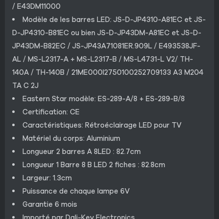
/ E43DM11000
Modèle de les barres LED: JS-D-JP4310-A81EC et JS-
D-JP4310-B81EC ou bien JS-D-JP43DM-A81EC et JS-D-
JP43DM-B82EC / JS-JP43A71081ER.909L / E493538JF-
AL / MS-L2317-A + MS-L2317-B / MS-L4731-L V2/ TH-
140A / TH-140B / 21ME000I2750100252709133 A3 M204
TA C 2J
Eastern Star modèle: ES-289-A/8 + ES-289-B/8
Certification: CE
Caractéristiques: Rétroéclairage LED pour TV
Matériel du corps: Aluminium
Longueur 2 barres A 8LED : 82.7cm
Longueur 1 Barre 8 B LED 2 fiches : 82.8cm
Largeur: 1.3cm
Puissance de chaque lampe 6V
Garantie 6 mois
Importé par Dali-Key Electronics