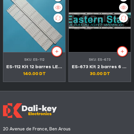
SKU:
ES-112
SKU:
ES-673
ES-112 Kit 12 barres LED TV CONDOR 55″ 5LED+6LED 3V LED55C4500 / LED55C6600
ES-673 Kit 2 barres 6 LED TV CONDOR 32″ L32T4300
140.00
DT
30.00
DT
20 Avenue de France, Ben Arous