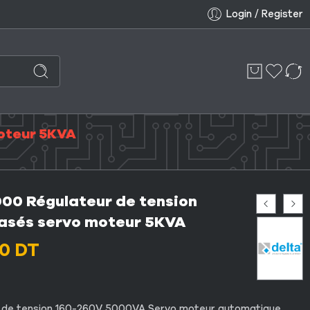
Login / Register
oteur 5KVA
0 Régulateur de tension
sés servo moteur 5KVA
00
DT
r de tension 160-260V 5000VA Servo moteur automatique