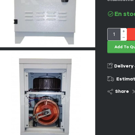
En sto
Add To Q
Delivery
Estimat
Share