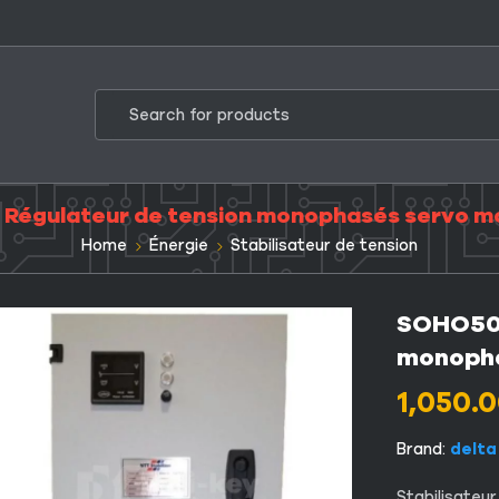
Régulateur de tension monophasés servo m
Home
Énergie
Stabilisateur de tension
SOHO500
monopha
1,050.
Brand:
delta
Stabilisateu