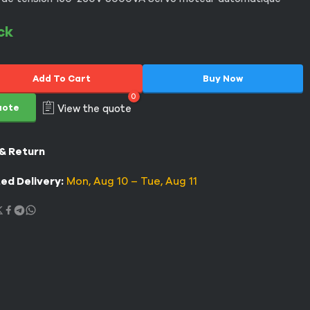
ck
Add To Cart
Buy Now
0
uote
View the quote
 & Return
ed Delivery:
Mon, Aug 10 – Tue, Aug 11