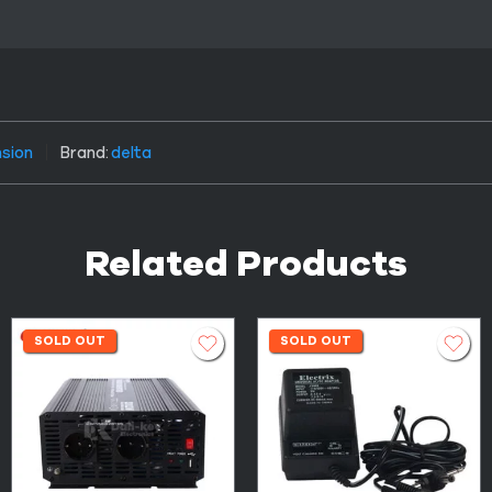
nsion
Brand:
delta
Related Products
SOLD OUT
SOLD OUT