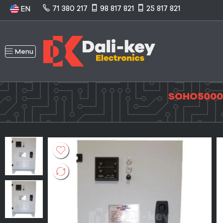
71 380 217
98 817 821
25 817 821
EN
Menu
SOHO5000 