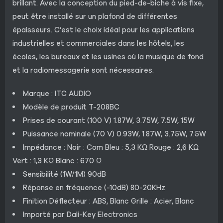
brillant. Avec la conception du pied-de-biche à vis fixe,
peut être installé sur un plafond de différentes
épaisseurs. C’est le choix idéal pour les applications
industrielles et commerciales dans les hôtels, les
écoles, les bureaux et les usines où la musique de fond
et la radiomessagerie sont nécessaires.
Marque : ITC AUDIO
Modèle de produit T-208BC
Prises de courant (100 V) 1.87W, 3.75W, 7.5W, 15W
Puissance nominale (70 V) 0.93W, 1.87W, 3.75W, 7.5W
Impédance : Noir : Com Bleu : 5,3 KΩ Rouge : 2,6 KΩ
Vert : 1,3 KΩ Blanc : 670 Ω
Sensibilité (1W/1M) 90dB
Réponse en fréquence (-10dB) 80-20KHz
Finition Déflecteur : ABS, Blanc Grille : Acier, Blanc
Importé par Dali-Key Electronics