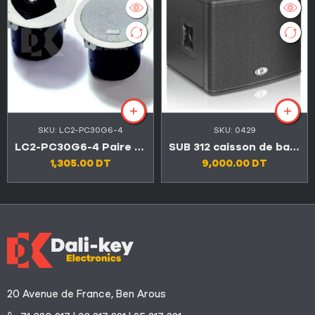
SKU:
LC2-PC30G6-4
SKU:
0429
LC2-PC30G6-4 Paire Haut-parleur de plafond BOSCH 50W
SUB 312 caisson de basses active 12″ avec amplificateur intégré 1300W
1,305.00
DT
9,000.00
DT
20 Avenue de France, Ben Arous