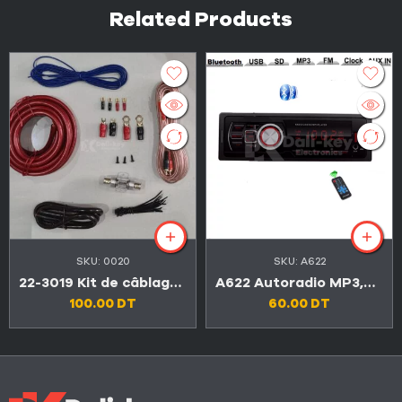
Related Products
SKU:
0020
SKU:
A622
22-3019 Kit de câblage d’amplificateur audio professionnel 12V 3000W
A622 Autoradio MP3,Bluetooth,USB,AUX,carte mémoire
100.00
DT
60.00
DT