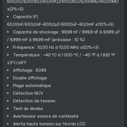
600,0Ω/6,000KΩ/60,00KΩ/600,0KΩ/6,000MΩ/60,00MΩ
±(2%+5)
Capacité (F)
60,00nF/600,0nF~600,0μF/6000uF~60,0mF ±(10%+5)
Capacité de stockage : 99,99 nF / 999,9 nF à 9,999 µF
/ 9,999 mF à 99,99 mF (précision : 10 %)
Fréquence : 10,00 Hz à 10,00 MHz ±(0,1%+3)
Température : –40 °C à 1 000 °C / –40 °F à 1 832 °F
±3℃/±6℉
Affichage : 6099
Double affichage
Plage automatique
Détection NCV
Détection de tension
Test de diodes
Avertisseur sonore de continuité
Alerte haute tension sur l’écran LCD