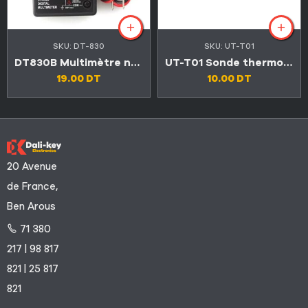
SKU:
DT-830
SKU:
UT-T01
DT830B Multimètre numérique
UT-T01 Sonde thermocouple -40°C -260°C
19.00
DT
10.00
DT
20 Avenue
de France,
Ben Arous
71 380
217 | 98 817
821 | 25 817
821