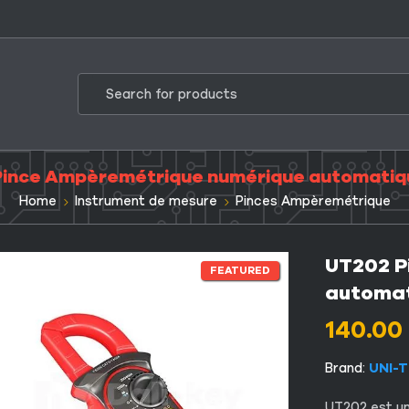
Pince Ampèremétrique numérique automatiq
Home
Instrument de mesure
Pinces Ampèremétrique
UT202 P
FEATURED
automa
140.00
Brand:
UNI-T
UT202 est u