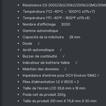
Résistance (Ω) 200Ω/2kΩ/20kΩ/200kΩ/2MΩ/20MΩ
Température (°C) -40°C ～ 1000°C ±(1%+7)
Température (°F) -40°F～1832°F ±(1%+8)
Nombre d’affichage 2000
Gamme automatique
Capacité de la mâchoire 28 mm
Diode √
Arrêt automatique √
Buzzer de continuité √
Indicateur de batterie faible √
Maintien des données √
Impédance d’entrée pour DCV Environ 10MΩ √
Piles d’alimentation 1,5 V (R03) × 2
Taille de l’écran LCD 35,6 mm x 18 mm
Poids net du produit 220g
Taille du produit 210 mm X 75,6 mm X 30 mm