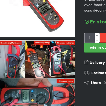
avec fonctio
sans déconnec
En sto
Add To Q
Delivery
Estimat
Share