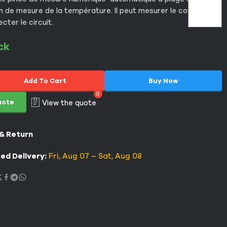
n de mesure de la température. Il peut mesurer le courant
ter le circuit.
ck
Add To Cart
Buy Now
0
uote
View the quote
 & Return
ed Delivery:
Fri, Aug 07 – Sat, Aug 08