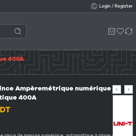
Login / Register
ue 400A
ince Ampèremétrique numérique
tique 400A
DT
ne pince de mesure numérique automatique à plage de 400 A