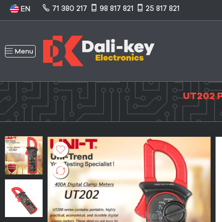
71 380 217
98 817 821
25 817 821
EN
Menu
UT202 