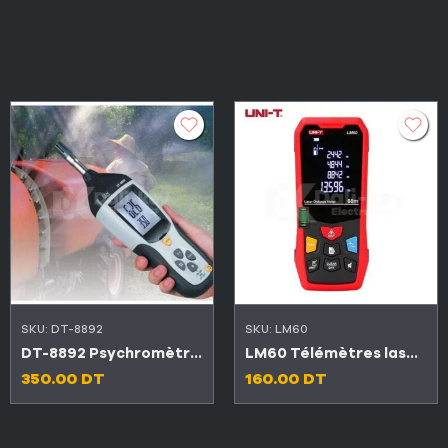
SKU:
DT-8892
SKU:
LM60
DT-8892 Psychromètre Hygro-Thermomètre
LM60 Télémètres laser professionnels 60 mètres avec niveaux à bulle
350.00
DT
160.00
DT