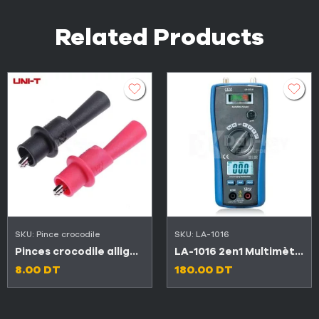
Related Products
SKU:
Pince crocodile
SKU:
LA-1016
Pinces crocodile alligator pour testeur multimètre sonde
LA-1016 2en1 Multimètre numérique automatique et détecteur de signal satellite
8.00
DT
180.00
DT