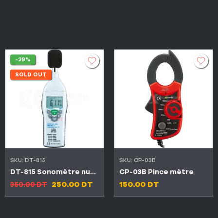
-29%
SOLD OUT
SKU:
DT-815
SKU:
CP-03B
DT-815 Sonomètre numérique 30-130dB
CP-03B Pince mètre
250.00
DT
150.00
DT
350.00
DT