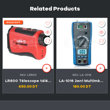
Related Products
SOLD OUT
SKU:
LR800
SKU:
LA-1016
LR800 Télescope télémètre laser 800 mètres
LA-1016 2en1 Multimètre numérique automatique et détecteur de signal satellite
450.00
DT
180.00
DT