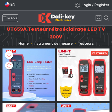
EN
Login / Register
Menu
UT659A Testeur rétroéclairage LED TV
300V
Home
Instrument de mesure
Testeurs
FEATURED