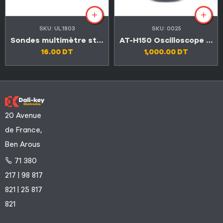
SKU:
UL1803
SKU:
0025
Sondes multimètre standard & amp professionnelle
AT-H150 Oscilloscope numérique portable de haute qualité
16.00
DT
1,000.00
DT
20 Avenue
de France,
Ben Arous
71 380
217 | 98 817
821 | 25 817
821