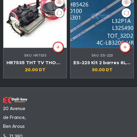
SKU:
HR7535
SKU:
ES-223
HR7535 THT TV THOMSON TX
ES-223 Kit 2 barres 6LED TV TCL 32″ 32D2900
20.00
DT
30.00
DT
20 Avenue
de France,
Ben Arous
71 380