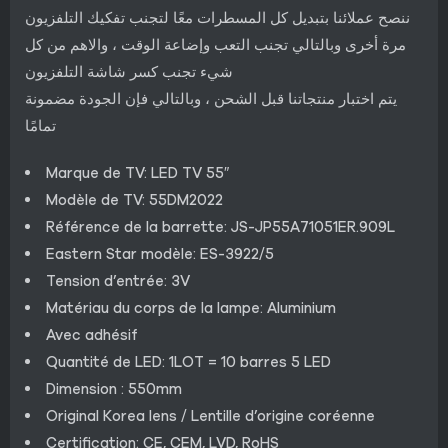
ننصح عملائنا بتبديل كل المسطرات معًا لتجنب تفكيك التلفزيون
مرة أخرى وبالتالي تجنب التعب وإضاعة الوقت ، والاهم من كل
شيء تجنب كسر شاشة التلفزيون
يتم اختبار منتجاتنا قبل الشحن ، وبالتالي فإن الجودة مضمونة
تمامًا
Marque de TV: LED TV 55″
Modèle de TV: 55DM2022
Référence de la barrette: JS-JP55A71051ER.909L
Eastern Star modèle: ES-3922/5
Tension d’entrée: 3V
Matériau du corps de la lampe: Aluminium
Avec adhésif
Quantité de LED: 1LOT = 10 barres 5 LED
Dimension : 550mm
Original Korea lens / Lentille d’origine coréenne
Certification: CE, CEM, LVD, RoHS