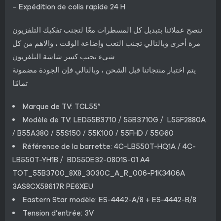
– Expédition de colis rapide 24 H
ننصح عملائنا بتبديل كل المسطرات معًا لتجنب تفكيك التلفزيون
مرة أخرى وبالتالي تجنب التعب وإضاعة الوقت ، والاهم من كل
شيء تجنب كسر شاشة التلفزيون
يتم اختبار منتجاتنا قبل الشحن ، وبالتالي فإن الجودة مضمونة
تمامًا
Marque de TV: TCL55″
Modèle de TV: LED55B3710 / 55B3710G / L55F2880A
/ B55A380 / 55S150 / 55K100 / 55FHD / 55G60
Référence de la barrette: 4C-LB550T-HQ1A / 4C-
LB550T-YH1B / BD550E32-0801S-01 A4
TOT_55B3700_8X8_3030C_A_R_006-P1K3406A
3AS8CX58617R PE6XEU
Eastern Star modèle: ES-4442-A/8 + ES-4442-B/8
Tension d’entrée: 3V