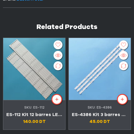
Related Products
SKU:
ES-112
SKU:
ES-4386
ES-112 Kit 12 barres LED TV CONDOR 55″ 5LED+6LED 3V LED55C4500 / LED55C6600
ES-4386 Kit 3 barres 8 LED 3V TV FALCON 32″ FL-32N67D
140.00
DT
45.00
DT