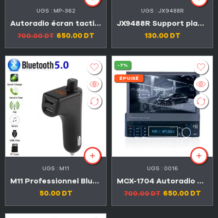
UGS :
MP-362
UGS :
JX9488R
Autoradio écran tactile HD DVD,MP5,Bluetooth,USB,AUX,SD
JX9488R Support plaque avec une Caméra et 2 radars de recul intégrés
650.00
DT
130.00
DT
700.00
DT
-7%
ÉPUISÉ
UGS :
M11
UGS :
0016
M11 Professionnel Bluetooth,MP3,chargeur smart phone double USB
MCX-1704 Autoradio écran tactile HD DVD,Bluetooth,USB,AUX,SD
50.00
DT
650.00
DT
700.00
DT