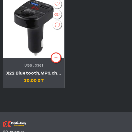
UGS :
0361
X22 Bluetooth,MP3,chargeur smart phone double USB
30.00
DT