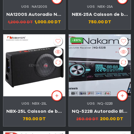
UGS :
NA1200S
UGS :
NBX-25A
NA1200S Autoradio Nakamichi 2 Din 6.2″ HD DVD,Bluetooth,USB,AUX,SD
NBX-25A Caisson de basses dynamiques actif 10 1000w avec amplificateur
1,000.00
DT
750.00
DT
1,200.00
DT
-20%
UGS :
NBX-25L
UGS :
NQ-522B
NBX-25L Caisson de basses dynamiques actif 10″ 1000w avec amplificateur intégré
NQ-522B Autoradio Bluetooth et 2 ports USB
750.00
DT
200.00
DT
250.00
DT