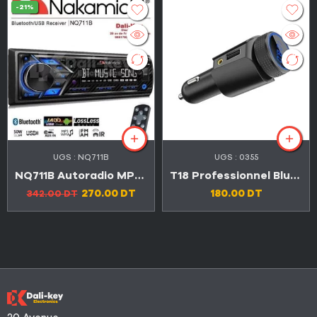
-21%
UGS :
NQ711B
UGS :
0355
NQ711B Autoradio MP3 avec Bluetooth-USB-AUX
T18 Professionnel Bluetooth,MP3,chargeur smart phone double USB
270.00
DT
180.00
DT
342.00
DT