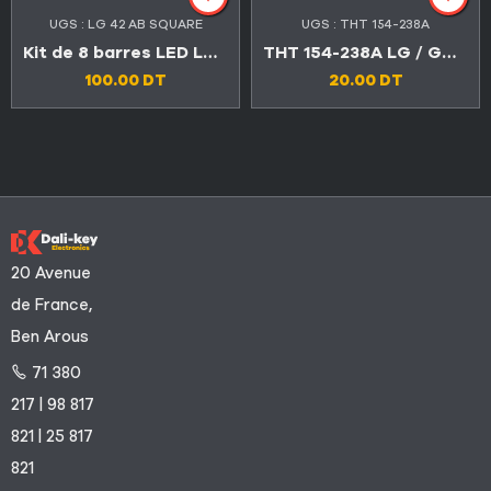
UGS :
LG 42 AB SQUARE
UGS :
THT 154-238A
Kit de 8 barres LED LG 42″ SQUARE
THT 154-238A LG / GOLDSTAR 6174Z-6016D
100.00
DT
20.00
DT
20 Avenue
de France,
Ben Arous
71 380
217 | 98 817
821 | 25 817
821