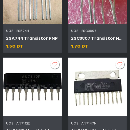
UGS :
2SB744
UGS :
2SC3807
2SA744 Transistor PNP
2SC3807 Transistor NPN
1.50
DT
1.70
DT
UGS :
AN7112E
UGS :
AN7147N