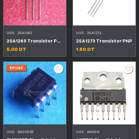
UGS :
2SA1265
UGS :
2SA1273
2SA1265 Transistor PNP
2SA1273 Transistor PNP
5.00
DT
1.50
DT
ÉPUISÉ
UGS :
5M0365R
UGS :
AN5512