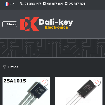
71 380 217
98 817 821
25 817 821
FR
Menu
Filtres