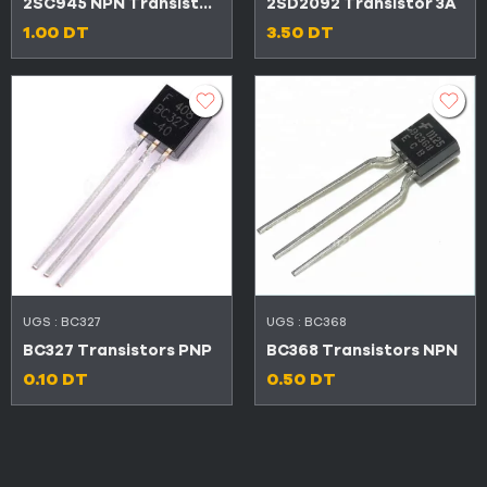
2SC945 NPN Transistor en silicone
2SD2092 Transistor 3A
1.00
DT
3.50
DT
UGS :
BC327
UGS :
BC368
BC327 Transistors PNP
BC368 Transistors NPN
0.10
DT
0.50
DT