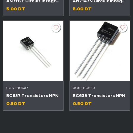
AN7112E Circuit intégré audio 0.5W
AN7147N Circuit intégré audio 2 X 5,8W
5.00
DT
5.00
DT
UGS :
BC637
UGS :
BC639
BC637 Transistors NPN
BC639 Transistors NPN
0.50
DT
0.50
DT