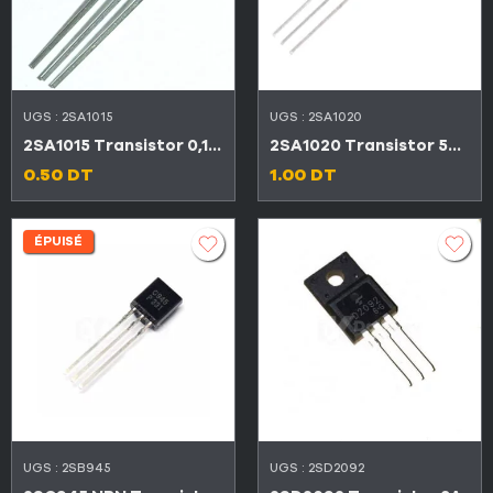
UGS :
2SA1015
UGS :
2SA1020
2SA1015 Transistor 0,15A 50V PNP
2SA1020 Transistor 50V 2A 0,9W PNP
0.50
DT
1.00
DT
ÉPUISÉ
UGS :
2SB945
UGS :
2SD2092