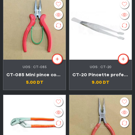
UGS :
CT-085
UGS :
CT-20
CT-085 Mini pince combinée 5″
CT-20 Pincette professionnel plate en acier inoxydable
5.00
DT
9.00
DT