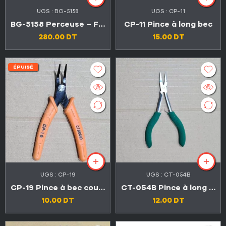
UGS :
BG-5158
UGS :
CP-11
BG-5158 Perceuse – Fraiseuse 240 W 16000rpm
CP-11 Pince à long bec
280.00
DT
15.00
DT
ÉPUISÉ
UGS :
CP-19
UGS :
CT-054B
CP-19 Pince à bec courbé 130mm
CT-054B Pince à long bec effilé
10.00
DT
12.00
DT