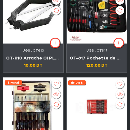
UGS :
CT610
UGS :
CT817
CT-610 Arrache CI PLCC
CT-817 Pochette de maintenance d’outillage 16 pièces
10.00
DT
120.00
DT
ÉPUISÉ
ÉPUISÉ