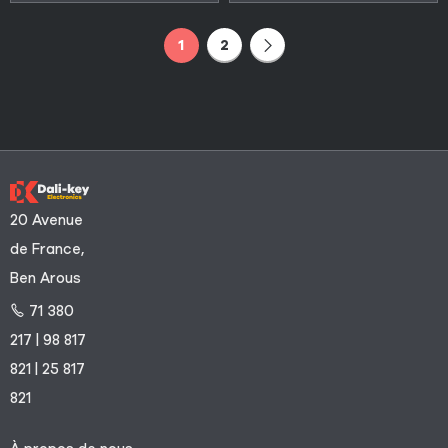
1
2
20 Avenue
de France,
Ben Arous
71 380
217 | 98 817
821 | 25 817
821