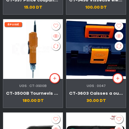
CT-337 Pince coupante à long bec effilé
CT-3436 Visseuse électrique rechargeable
15.00
DT
100.00
DT
ÉPUISÉ
UGS :
CT-3500B
UGS :
0047
CT-3500B Tournevis électrique 40W – 230V
CT-3603 Caisses a outils professionnel en plastique renforcé
180.00
DT
30.00
DT