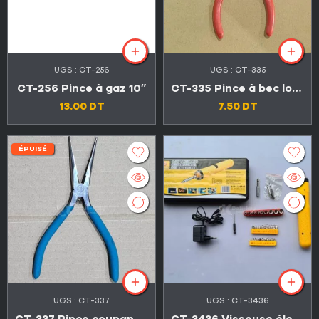
UGS :
CT-256
UGS :
CT-335
CT-256 Pince à gaz 10″
CT-335 Pince à bec long 5″
13.00
DT
7.50
DT
ÉPUISÉ
UGS :
CT-337
UGS :
CT-3436