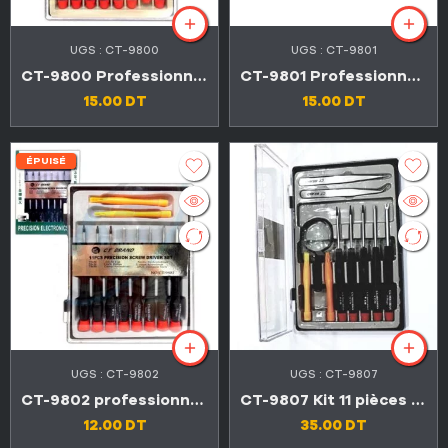
UGS :
CT-9800
UGS :
CT-9801
CT-9800 Professionnel kit de 11 pièces d’entretien et précision
CT-9801 Professionnel kit de 11 pièces d’entretien et précision
15.00
DT
15.00
DT
ÉPUISÉ
UGS :
CT-9802
UGS :
CT-9807
CT-9802 professionnel kit de 11 pièces d’entretien et précision
CT-9807 Kit 11 pièces de précision professionnel avec manche isolé
12.00
DT
35.00
DT