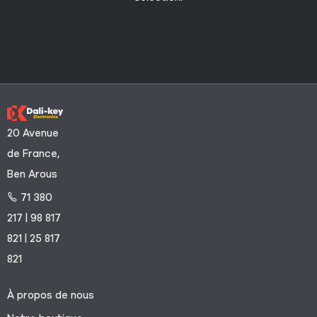
20 Avenue
de France,
Ben Arous
71 380
217 | 98 817
821 | 25 817
821
À propos de nous