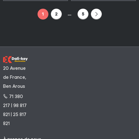
1
2
…
5
20 Avenue
de France,
Ben Arous
71 380
217 | 98 817
821 | 25 817
821