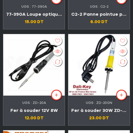
UGS :
77-390A
UGS :
C2-2
77-390A Loupe optique éclairée par LED
C2-2 Panne pointue pour fer et station à souder
15.00
DT
6.00
DT
UGS :
ZD-20A
UGS :
ZD-200N
Fer à souder 12V 8W
Fer à souder 30W ZD-200N
12.00
DT
23.00
DT