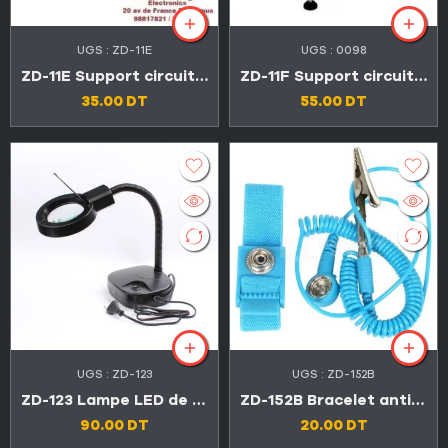
UGS :
ZD-11E
UGS :
0098
ZD-11E Support circuit imprimé
ZD-11F Support circuit imprimé
35.00
DT
55.00
DT
UGS :
ZD-123
UGS :
ZD-152B
ZD-123 Lampe LED de table portable réglable avec loupe
ZD-152B Bracelet antistatique
90.00
DT
20.00
DT