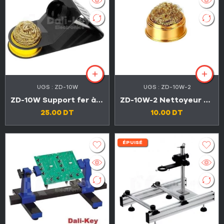
UGS :
ZD-10W
UGS :
ZD-10W-2
ZD-10W Support fer à souder professionnel
ZD-10W-2 Nettoyeur à sec pour support fer à souder
25.00
DT
10.00
DT
ÉPUISÉ