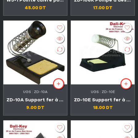
W5-1 Pointe cuivre pour fer a souder 300W
ZD-108K Pompe à dessouder
45.00
DT
17.00
DT
UGS :
ZD-10A
UGS :
ZD-10E
ZD-10A Support fer à souder
ZD-10E Support fer à souder
9.00
DT
18.00
DT