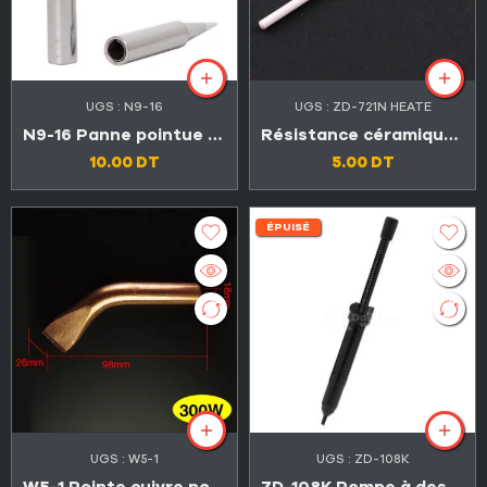
UGS :
N9-16
UGS :
ZD-721N HEATE
N9-16 Panne pointue pour fer et station à souder
Résistance céramique pour fer à souder ZD-721N
10.00
DT
5.00
DT
ÉPUISÉ
UGS :
W5-1
UGS :
ZD-108K