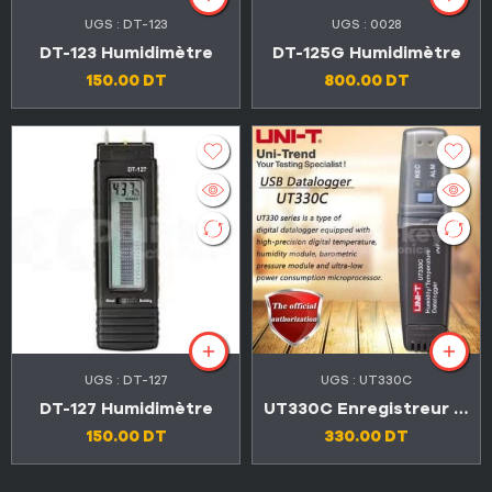
UGS :
DT-123
UGS :
0028
DT-123 Humidimètre
DT-125G Humidimètre
150.00
DT
800.00
DT
UGS :
DT-127
UGS :
UT330C
DT-127 Humidimètre
UT330C Enregistreur de données USB, température, l’humidité de l’air et la pression atmosphérique
150.00
DT
330.00
DT