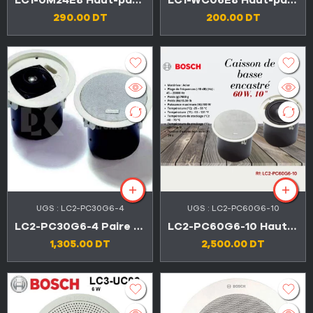
LC1-UM24E8 Haut-parleur de plafond encastré BOSCH 24W
LC1-WC06E8 Haut-parleur de plafond encastré BOSCH 6W
290.00
DT
200.00
DT
UGS :
LC2-PC30G6-4
UGS :
LC2-PC60G6-10
LC2-PC30G6-4 Paire Haut-parleur de plafond BOSCH 50W
LC2-PC60G6-10 Haut-parleur de plafond pour subwoofer de qualité supérieure 60 W
1,305.00
DT
2,500.00
DT