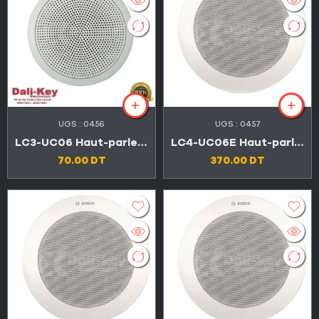
UGS :
0456
UGS :
0457
LC3-UC06 Haut-parleur de plafond BOSCH 6 W
LC4-UC06E Haut-parleur de plafond BOSCH 6 W
70.00
DT
370.00
DT