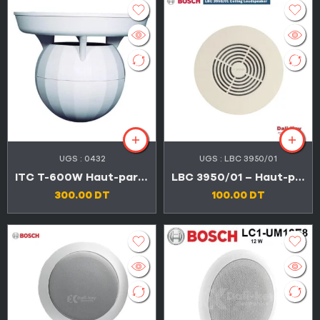
UGS :
0432
UGS :
LBC 3950/01
ITC T-600W Haut-parleur pendentif blanc, 360 degrés dispersion, 6″
LBC 3950/01 – Haut-parleur de plafond étanche (IPx4)
300.00
DT
100.00
DT