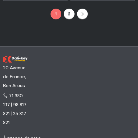
1
2
20 Avenue
de France,
Ben Arous
71 380
217 | 98 817
821 | 25 817
821