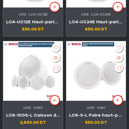
UGS :
LC4-UC12E
UGS :
LC4-UC24E
LC4-UC12E Haut-parleur de plafond BOSCH 12 W
LC4-UC24E Haut-parleur de plafond BOSCH 24 W
530.00
DT
650.00
DT
UGS :
0460
UGS :
0461
LC6-100S-L Caisson de basses + 4 haut-parleurs satellites à montage au plafond BOSCH
LC6-S-L Paire haut-parleurs de plafond satellite encastré BOSCH
2,650.00
DT
550.00
DT