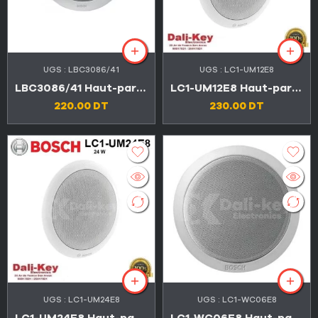
UGS :
LBC3086/41
UGS :
LC1-UM12E8
LBC3086/41 Haut-parleur de plafond 9W avec dôme anti-feu métallique
LC1-UM12E8 Haut-parleur de plafond encastré BOSCH 12W
220.00
DT
230.00
DT
UGS :
LC1-UM24E8
UGS :
LC1-WC06E8