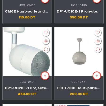
UGS :
CM6E
UGS :
0430
CM6E Haut-parleur de plafond à double cône 6,5″
DP1-UC10E-1 Projecteur de son unidirectionnel 10W
110.00
DT
350.00
DT
UGS :
0431
UGS :
0441
DP1-UC20E-1 Projecteur de son unidirectionnel 20 w
ITC T-200 Haut-parleur pendentif intégré passive 6W 5″
450.00
DT
200.00
DT