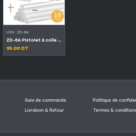
UGS :
ZD-8A
ZD-8A Pistolet à colle chaude professionnelle 100W avec 12 bâtons de colle + fer à souder gratuit
35.00
DT
Suivi de commande
Politique de confiden
Livraison & Retour
Termes & condition