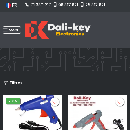
71 380 217
98 817 821
25 817 821
FR
Menu
Filtres
-33%