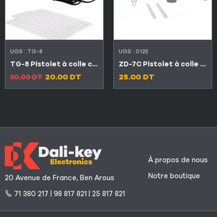
UGS :
TG-8
UGS :
0123
TG-8 Pistolet à colle chaude 100W avec 10 bâtons de colle
ZD-7C Pistolet à colle professionnelle
20.00
DT
25.00
DT
30.00
DT
À propos de nous
Notre boutique
20 Avenue de France, Ben Arous
71 380 217 | 98 817 821 | 25 817 821