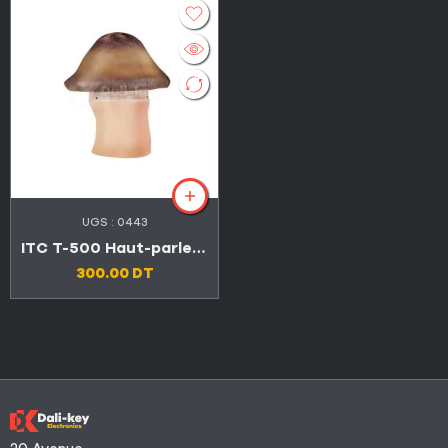
UGS :
0443
ITC T-500 Haut-parleur de Jardin étanche en forme de champignon 6.5″ 30W
300.00
DT