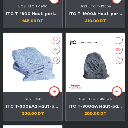
UGS :
ITC T-1900
UGS :
ITC T-1900A
ITC T-1900 Haut-parleur de Jardin étanche 2 voies 6″
ITC T-1900A Haut-parleur de Jardin étanche 5″
145.00
DT
310.00
DT
UGS :
0442
UGS :
ITC T-300GA
ITC T-300EA2 Haut-parleur de Jardin étanche en forme de rock 30W
ITC T-300GA Haut-parleur de Jardin en forme roche
300.00
DT
200.00
DT