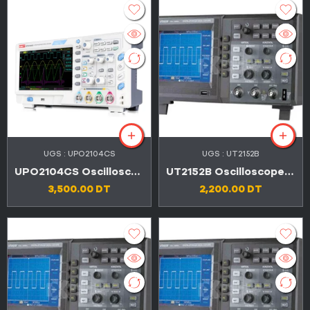
UGS :
UPO2104CS
UGS :
UT2152B
UPO2104CS Oscilloscope de stockage numérique 4 canaux 100 MHz
UT2152B Oscilloscope à mémoire numérique 150 MHz
3,500.00
DT
2,200.00
DT