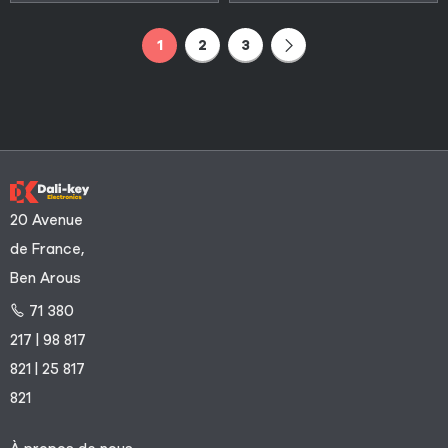
1
2
3
20 Avenue
de France,
Ben Arous
71 380
217 | 98 817
821 | 25 817
821