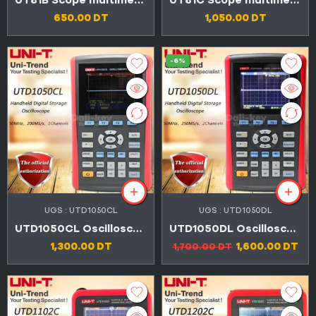
UT81B Scope multimètre à portée numérique 400mV-1000V nombre d’affichages 4000
UT81C Scope multimètre à portée numérique 400mV-1000V nombre d’affichages 4000
650.00
DT
1,050.00
DT
-6%
UGS :
UTD1050CL
UGS :
UTD1050DL
UTD1050CL Oscilloscope de stockage numérique portable
UTD1050DL Oscilloscope de stockage numérique portable
1,300.00
DT
1,600.00
DT
1,700.00
DT