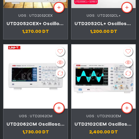
UGS :
UTD2052CEX
UGS :
UTD2052CL+
UTD2052CEX+ Oscilloscopes numériques à mémoire
UTD2052CL+ Oscilloscopes numériques 2 canaux
1,270.00
DT
1,200.00
DT
UGS :
UTD2062CM
UGS :
UTD2102CEM
UTD2062CM Oscilloscope numérique à stockage multifonctionnel
UTD2102CEM Oscilloscope à mémoire numérique
1,730.00
DT
2,400.00
DT