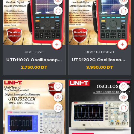
UGS :
0220
UGS :
UTD1202C
UTD1102C Oscilloscope de stockage numérique portable
UTD1202C Oscilloscope de stockage numérique portable
2,750.00
DT
3,950.00
DT