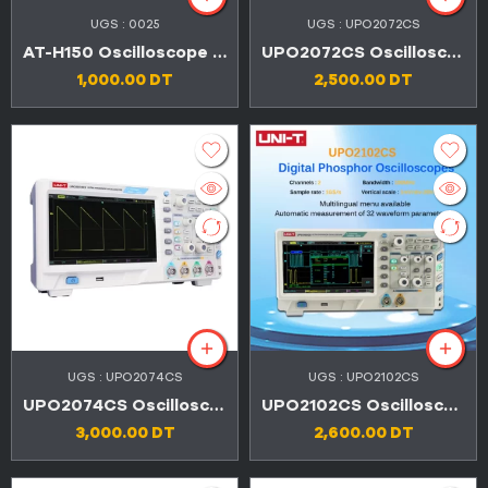
UGS :
0025
UGS :
UPO2072CS
AT-H150 Oscilloscope numérique portable de haute qualité
UPO2072CS Oscilloscope numérique Ultra Phosphore 70 mhz 2 Canaux
1,000.00
DT
2,500.00
DT
UGS :
UPO2074CS
UGS :
UPO2102CS
UPO2074CS Oscilloscope numérique Ultra Phosphore 70 mhz 4 Canaux
UPO2102CS Oscilloscope de stockage numérique 2 canaux 100 MHz
3,000.00
DT
2,600.00
DT