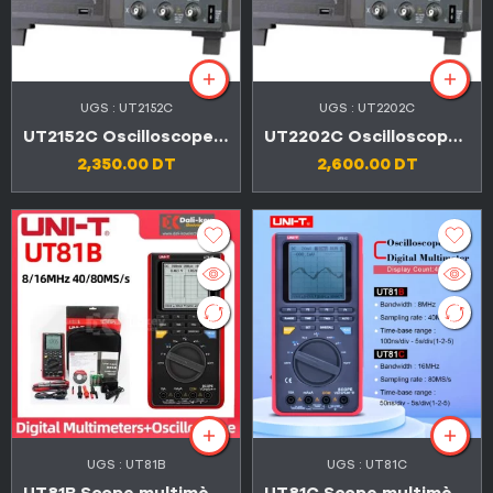
UGS :
UT2152C
UGS :
UT2202C
UT2152C Oscilloscope à mémoire numérique 150 MHz
UT2202C Oscilloscope à mémoire numérique 200 MHz
2,350.00
DT
2,600.00
DT
UGS :
UT81B
UGS :
UT81C