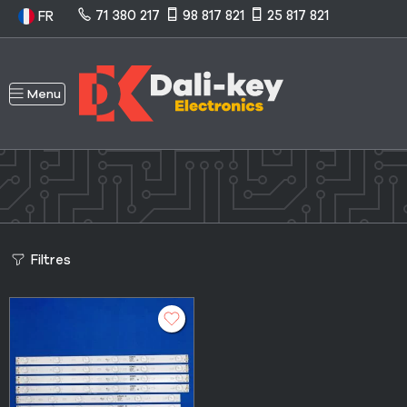
71 380 217
98 817 821
25 817 821
FR
Menu
Filtres