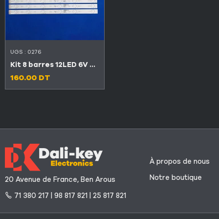
UGS :
0276
Kit 8 barres 12LED 6V TV KONKA 42″ KL42GT618 (L6+R6)
160.00
DT
À propos de nous
Notre boutique
20 Avenue de France, Ben Arous
71 380 217 | 98 817 821 | 25 817 821