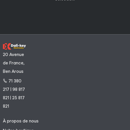
20 Avenue
de France,
Ben Arous
71 380
217 | 98 817
821 | 25 817
821
À propos de nous