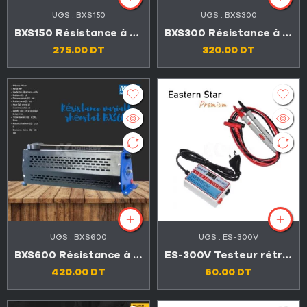
UGS :
BXS150
UGS :
BXS300
BXS150 Résistance à glissière
BXS300 Résistance à glissière
275.00
DT
320.00
DT
UGS :
BXS600
UGS :
ES-300V
BXS600 Résistance à glissière
ES-300V Testeur rétroéclairage LED TV 300V
420.00
DT
60.00
DT