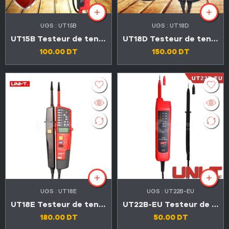
UGS :
UT15B
UGS :
UT18D
UT15B Testeur de tension multifonction étanche avec torche intégrée.
UT18D Testeur de tension et de continuité de plage automatique
100.00
DT
150.00
DT
UGS :
UT18E
UGS :
UT22B-EU
UT18E Testeur de tension et de continuité
UT22B-EU Testeur de tension
180.00
DT
50.00
DT