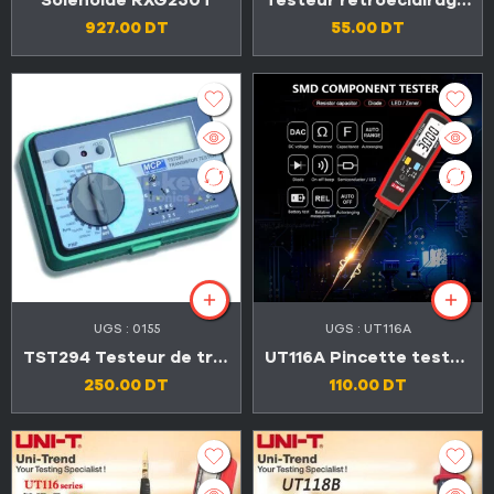
Solénoïde RXG250T
Testeur rétroéclairage LED TV 300V
927.00
DT
55.00
DT
UGS :
0155
UGS :
UT116A
TST294 Testeur de transistor
UT116A Pincette testeur SMD, diode LED composants électroniques, condensateur résistance
250.00
DT
110.00
DT