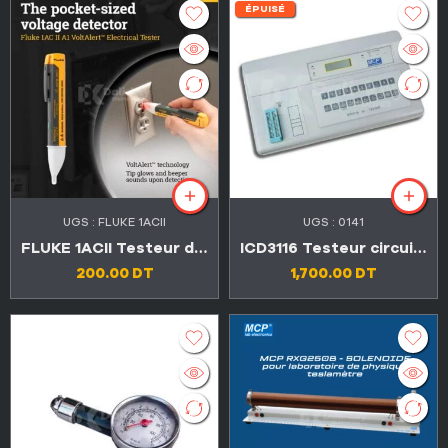
ÉPUISÉ
UGS :
FLUKE 1ACII
UGS :
0141
FLUKE 1ACII Testeur de tension sans contact 1000V
ICD3116 Testeur circuit intégré
200.00
DT
1,700.00
DT