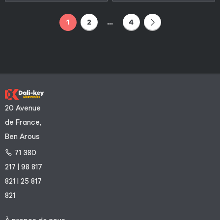
1
2
…
4
20 Avenue
de France,
Ben Arous
71 380
217 | 98 817
821 | 25 817
821