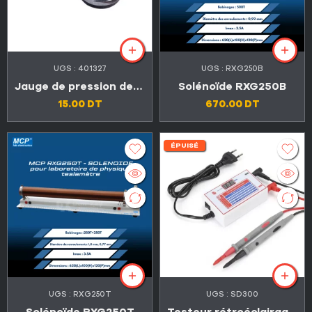
UGS :
401327
UGS :
RXG250B
Jauge de pression des pneus
Solénoïde RXG250B
15.00
DT
670.00
DT
ÉPUISÉ
UGS :
RXG250T
UGS :
SD300