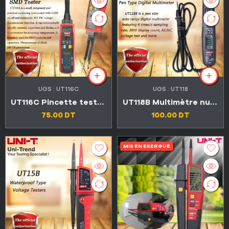
UGS :
UT116C
UGS :
UT118
UT116C Pincette testeur SMD, diode LED composants électroniques, condensateur résistance, batterie
UT118B Multimètre numérique automatique compteur détecteur
75.00
DT
100.00
DT
MIS EN EXERGUE