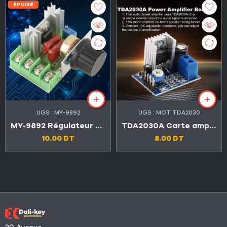
ÉPUISÉ
UGS :
MY-9892
UGS :
MOT TDA2030
MY-9892 Régulateur de tension électronique 50-220V 2000W
TDA2030A Carte amplificateur audio 6～12V 18W
10.00
DT
8.00
DT