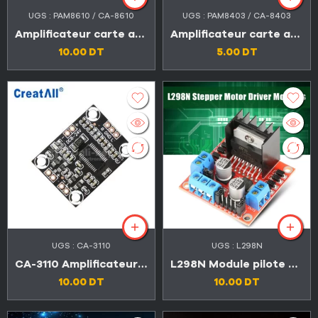
UGS :
PAM8610 / CA-8610
UGS :
PAM8403 / CA-8403
Amplificateur carte audio 2×15 W stéréo 12V
Amplificateur carte audio 2×3 W stéréo 5V
10.00
DT
5.00
DT
UGS :
CA-3110
UGS :
L298N
CA-3110 Amplificateur carte audio 2×15 W stéréo 8-24 V
L298N Module pilote moteur pas à pas
10.00
DT
10.00
DT