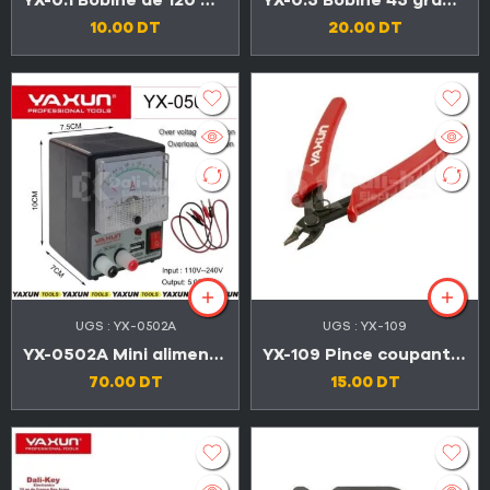
YX-0.1 Bobine de 120 mètres fil d’acier pour séparer écran tactile
YX-0.5 Bobine 45 grammes fil étain de souder 0.5mm
10.00
DT
20.00
DT
UGS :
YX-0502A
UGS :
YX-109
YX-0502A Mini alimentation 5V-2A
YX-109 Pince coupante professionnel
70.00
DT
15.00
DT