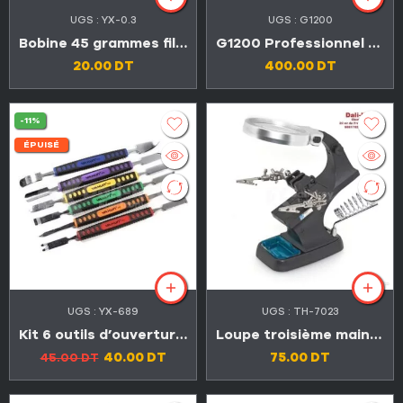
UGS :
YX-0.3
UGS :
G1200
Bobine 45 grammes fil étain de souder 0.3mm
G1200 Professionnel Microscope numérique LCD de 7 pouces 1200X
20.00
DT
400.00
DT
-11%
ÉPUISÉ
UGS :
YX-689
UGS :
TH-7023
Kit 6 outils d’ouverture smartphones
Loupe troisième main de lumière LED avec support fer a souder
40.00
DT
75.00
DT
45.00
DT