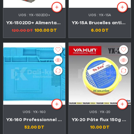
UGS :
YX-1502DD+
UGS :
YX-15A
YX-1502DD+ Alimentation réglable numérique 15V 2A avec affichage LED AC220V
YX-15A Brucelles antistatiques professionnels ESD
100.00
DT
6.00
DT
120.00
DT
UGS :
YX-160
UGS :
YX-20
YX-160 Professionnel tapis à souder en silicone antistatique et antidérapant
YX-20 Pâte flux 150g qualité avancée
52.00
DT
10.00
DT