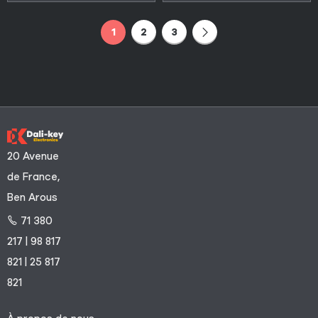
1
2
3
20 Avenue
de France,
Ben Arous
71 380
217 | 98 817
821 | 25 817
821