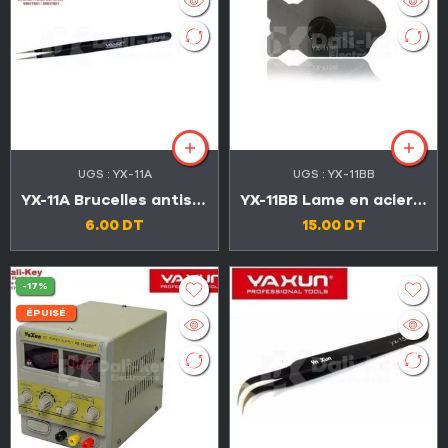
UGS :
YX-11A
UGS :
YX-11BB
YX-11A Brucelles antistatiques professionnels ESD droite
YX-11BB Lame en acier élastique en forme poisson pour ouvrir smartphones
6.00
DT
15.00
DT
-17%
ÉPUISÉ