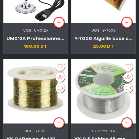
UGS :
UM012A
UGS :
Y-7000
UM012A Professionnel microscope numérique USB avec 8 LED et zoom 0 -1600X
Y-7000 Aiguille buse colle adhésive original pour smart phones 110ml
160.00
DT
25.00
DT
UGS :
YX-0.1
UGS :
YX-0.5