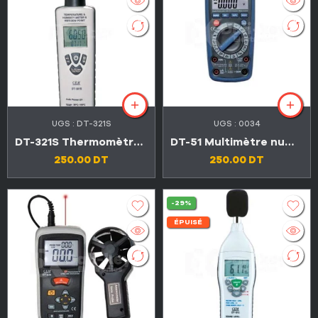
UGS :
DT-321S
UGS :
0034
DT-321S Thermomètre et hygromètre universel 2en1
DT-51 Multimètre numérique 6en1 avec mesure de l’environnement
250.00
DT
250.00
DT
-29%
ÉPUISÉ