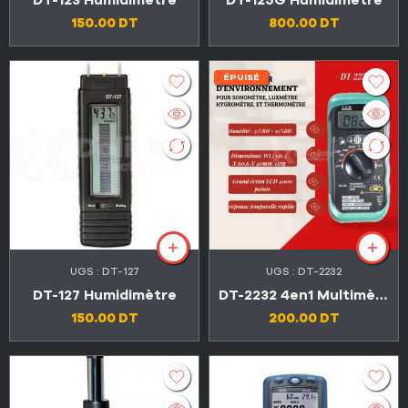
DT-123 Humidimètre
DT-125G Humidimètre
150.00
DT
800.00
DT
ÉPUISÉ
UGS :
DT-127
UGS :
DT-2232
DT-127 Humidimètre
DT-2232 4en1 Multimètre d’environnement pour sonomètre, luxmètre, hygromètre, et thermomètre
150.00
DT
200.00
DT