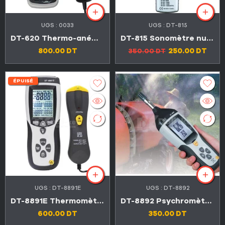
UGS :
0033
UGS :
DT-815
DT-620 Thermo-anémomètre CFM / CMM avec thermomètre à infrarouge
DT-815 Sonomètre numérique 30-130dB
800.00
DT
250.00
DT
350.00
DT
ÉPUISÉ
UGS :
DT-8891E
UGS :
DT-8892
DT-8891E Thermomètre à thermocouple professionnel
DT-8892 Psychromètre Hygro-Thermomètre
600.00
DT
350.00
DT