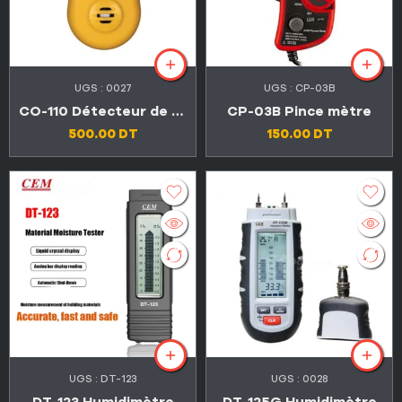
UGS :
0027
UGS :
CP-03B
CO-110 Détecteur de monoxyde de carbone
CP-03B Pince mètre
500.00
DT
150.00
DT
UGS :
DT-123
UGS :
0028