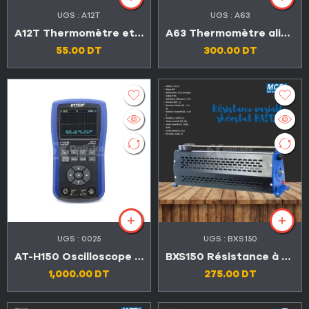
UGS :
A12T
UGS :
A63
A12T Thermomètre et hygromètre numérique
A63 Thermomètre alimentaire test de température, sonde NTC, conforme aux normes HACCP et FDA, 300 °C
55.00
DT
300.00
DT
UGS :
0025
UGS :
BXS150
AT-H150 Oscilloscope numérique portable de haute qualité
BXS150 Résistance à glissière
1,000.00
DT
275.00
DT