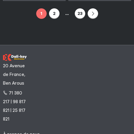
1
2
…
23
20 Avenue
de France,
Ben Arous
71 380
217 | 98 817
821 | 25 817
821