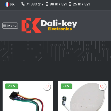
71 380 217
98 817 821
25 817 821
FR
Menu
-19%
-8%