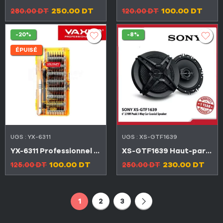
250.00
DT
100.00
DT
280.00
DT
120.00
DT
-20%
-8%
ÉPUISÉ
UGS :
YX-6311
UGS :
XS-GTF1639
YX-6311 Professionnel kit tournevis de précision magnétique
XS-GTF1639 Haut-parleurs auto 3 voies 16-17Cm 270w
100.00
DT
230.00
DT
125.00
DT
250.00
DT
1
2
3