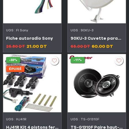
UGS :
FI Sony
UGS :
90KU-3
Fiche autoradio Sony
90KU-3 Cuvette parabolique galvanisé professionnel 4K Sport Ultra HD 90cm
21.00
DT
60.00
DT
25.80
DT
65.00
DT
-33%
-11%
ÉPUISÉ
UGS :
HJ41R
UGS :
TS-G1310F
HJ41R Kit 4 pistons fermeture centrale auto
TS-G1310F Paire haut-parleurs auto Pioneer l’original 13Cm 460W الاصلي