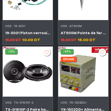
UGS :
19-5001
UGS :
AT900M
19-5001 Piston verrouillage centralise 2 files
AT900M Pointe de fer et station à souder en cuivre
10.00
DT
15.00
DT
15.00
DT
18.00
DT
-11%
-17%
ÉPUISÉ
UGS :
TS-G1610F-2
UGS :
YX-1502DD+
TS-G1610F-2 Paire haut-parleurs auto Pioneer l’original 16-17Cm 560W الاصلي
YX-1502DD+ Alimentation réglable numérique 15V 2A avec affichage LED AC220V