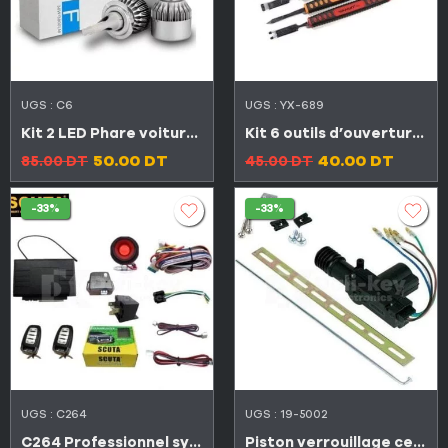
UGS :
C6
UGS :
YX-689
Kit 2 LED Phare voiture H7 12V-24V 2 côté
Kit 6 outils d’ouverture smartphones
50.00
DT
40.00
DT
85.00
DT
45.00
DT
-33%
-33%
UGS :
C264
UGS :
19-5002
C264 Professionnel système d’alarme de sécurité de voiture universel
Piston verrouillage centralise 5 files