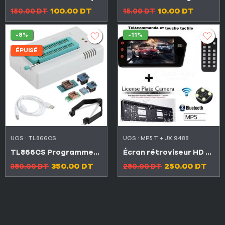
100.00
DT
10.00
DT
150.00
DT
15.00
DT
-8%
-11%
ÉPUISÉ
UGS :
TL866CS
UGS :
MP5 T + JX 9488
TL866CS Programmeur universel BIOS USB
Écran rétroviseur HD tactile avec Bluetooth USB carte mémoire lecteur vidéo et thermomètre numérique
350.00
DT
250.00
DT
380.00
DT
280.00
DT