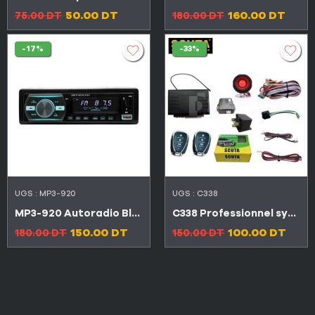
50.00
DT
160.00
DT
75.00
DT
180.00
DT
-17%
-33%
UGS :
MP3-920
UGS :
C338
MP3-920 Autoradio Bluetooth,double USB,AUX,carte mémoire,chargeur téléphone changement de couleurs automatique
C338 Professionnel système d’alarme de sécurité de voiture universel
150.00
DT
100.00
DT
180.00
DT
150.00
DT