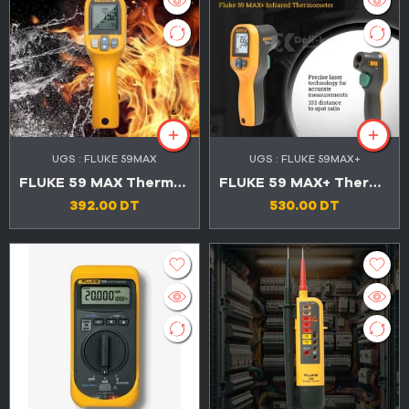
UGS :
FLUKE 59MAX
UGS :
FLUKE 59MAX+
FLUKE 59 MAX Thermomètre infrarouge
FLUKE 59 MAX+ Thermomètre infrarouge -30°C à 500°C (-22°F à 932°F)
392.00
DT
530.00
DT