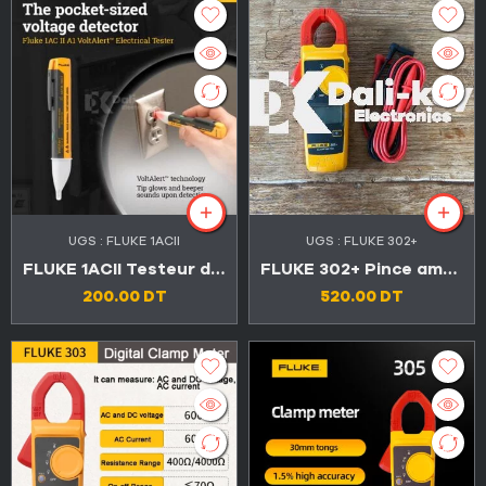
UGS :
FLUKE 1ACII
UGS :
FLUKE 302+
FLUKE 1ACII Testeur de tension sans contact 1000V
FLUKE 302+ Pince ampèremétrique numérique 600V 400A
200.00
DT
520.00
DT