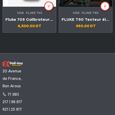
UGS :
FLUKE 705
UGS :
FLUKE T90
Fluke 705 Calibrateur de boucle
FLUKE T90 Testeur électrique bipolaire de tension et de continuité
4,500.00
DT
390.00
DT
20 Avenue
de France,
Ben Arous
71 380
217 | 98 817
821 | 25 817