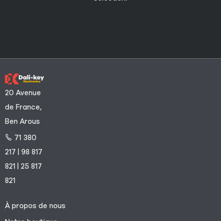
20 Avenue
de France,
Ben Arous
71 380
217 | 98 817
821 | 25 817
821
À propos de nous