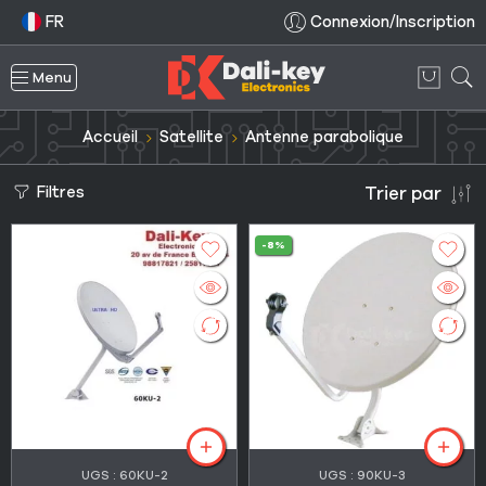
FR
Connexion/Inscription
Menu
Accueil
Satellite
Antenne parabolique
Filtres
Trier par
-8%
UGS :
60KU-2
UGS :
90KU-3