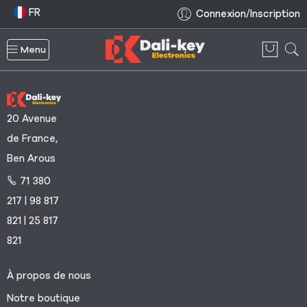
FR
Connexion/Inscription
Menu
20 Avenue
de France,
Ben Arous
71 380
217 | 98 817
821 | 25 817
821
À propos de nous
Notre boutique