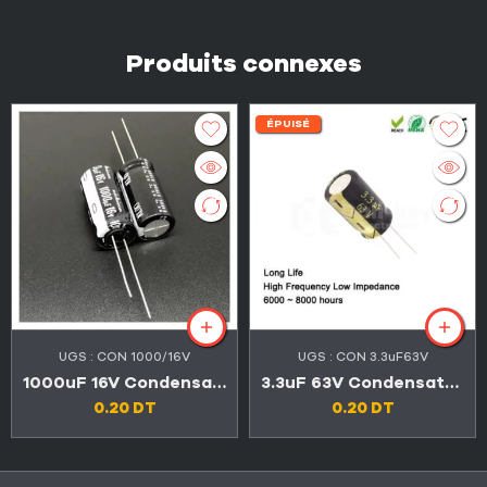
Produits connexes
ÉPUISÉ
UGS :
CON 1000/16V
UGS :
CON 3.3uF63V
1000uF 16V Condensateurs
3.3uF 63V Condensateurs
0.20
DT
0.20
DT