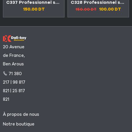
C337 Professionnel système d’alarme de sécurité de voiture universel
C328 Professionnel système d’alarme de sécurité de voiture universel
150.00
DT
100.00
DT
150.00
DT
20 Avenue
de France,
Ben Arous
71 380
217 | 98 817
821 | 25 817
821
À propos de nous
Notre boutique