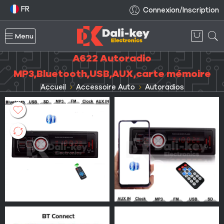
FR
Connexion/Inscription
Menu
A622 Autoradio
MP3,Bluetooth,USB,AUX,carte mémoire
Accueil
Accessoire Auto
Autoradios