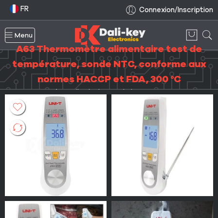
FR
Connexion/Inscription
Menu
A63 Thermomètre alimentaire test de
température, sonde NTC, conforme aux
normes HACCP et FDA, 300 °C
Accueil
Instrument de mesure