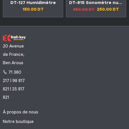
DT-127 Humidimètre
DT-815 Sonomètre numérique 30-130dB
150.00
DT
250.00
DT
350.00
DT
20 Avenue
de France,
Ben Arous
71 380
217 | 98 817
821 | 25 817
821
À propos de nous
Notre boutique