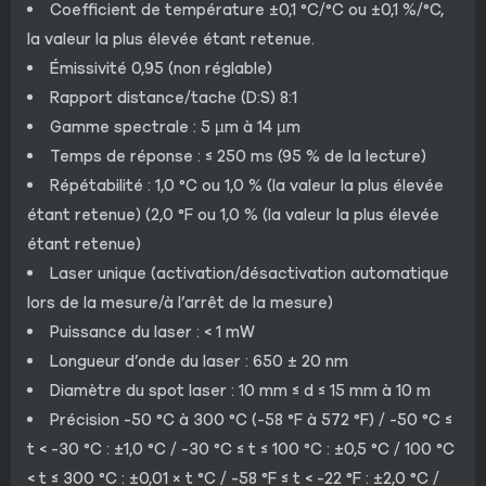
Coefficient de température ±0,1 °C/°C ou ±0,1 %/°C,
la valeur la plus élevée étant retenue.
Émissivité 0,95 (non réglable)
Rapport distance/tache (D:S) 8:1
Gamme spectrale : 5 µm à 14 µm
Temps de réponse : ≤ 250 ms (95 % de la lecture)
Répétabilité : 1,0 °C ou 1,0 % (la valeur la plus élevée
étant retenue) (2,0 °F ou 1,0 % (la valeur la plus élevée
étant retenue)
Laser unique (activation/désactivation automatique
lors de la mesure/à l’arrêt de la mesure)
Puissance du laser : < 1 mW
Longueur d’onde du laser : 650 ± 20 nm
Diamètre du spot laser : 10 mm ≤ d ≤ 15 mm à 10 m
Précision -50 °C à 300 °C (-58 °F à 572 °F) / -50 °C ≤
t < -30 °C : ±1,0 °C / -30 °C ≤ t ≤ 100 °C : ±0,5 °C / 100 °C
< t ≤ 300 °C : ±0,01 × t °C / -58 °F ≤ t < -22 °F : ±2,0 °C /