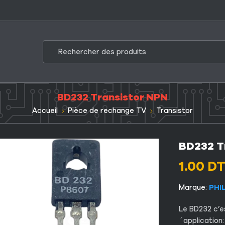
BD232 Transistor NPN
Accueil
Pièce de rechange TV
Transistor
BD232 T
1.00
D
Marque:
PHI
Le BD232 c’es
´application