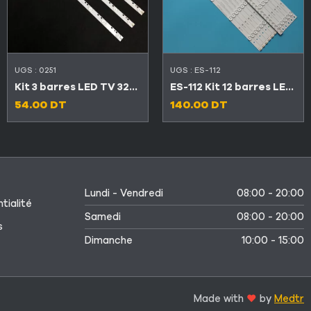
UGS :
0251
UGS :
ES-112
Kit 3 barres LED TV 32″ 10 LED 3V DLED32DH3101005.B
ES-112 Kit 12 barres LED TV CONDOR 55″ 5LED+6LED 3V LED55C4500 / LED55C6600
54.00
DT
140.00
DT
Lundi - Vendredi
08:00 - 20:00
tialité
Samedi
08:00 - 20:00
s
Dimanche
10:00 - 15:00
Made with
by
Medtr