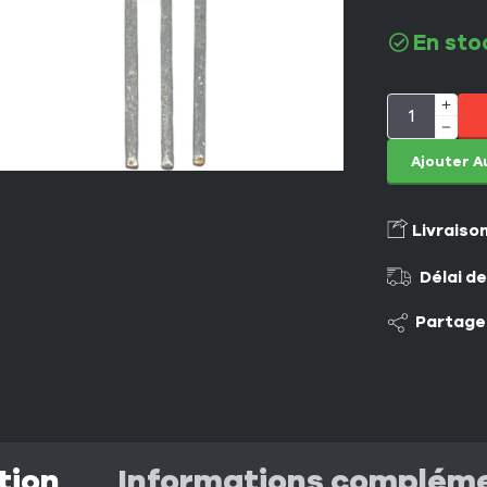
En sto
Ajouter A
Livraiso
Délai de
Partage
tion
Informations complém