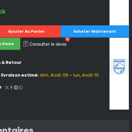
ck
Ajouter Au Panier
Acheter Maintenant
0
u Devis
Consulter le devis
n & Retour
 livraison estimé:
dim, Août 09 – lun, Août 10
r
entaires