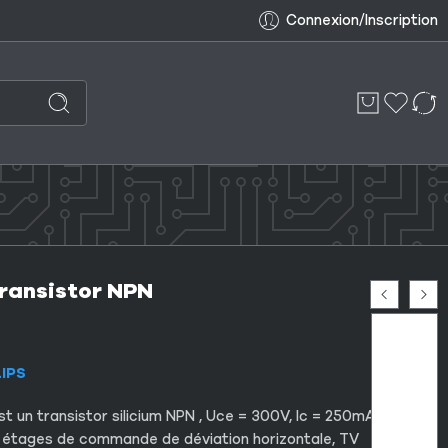
Connexion/Inscription
ransistor NPN
T
LIPS
t un transistor silicium NPN , Uce = 300V, Ic = 250mA, d
: étages de commande de déviation horizontale, TV