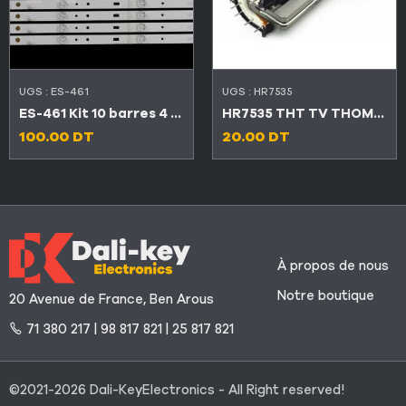
UGS :
ES-461
UGS :
HR7535
ES-461 Kit 10 barres 4 LED TV Maxwell 50″
HR7535 THT TV THOMSON TX
100.00
DT
20.00
DT
À propos de nous
Notre boutique
20 Avenue de France, Ben Arous
71 380 217 | 98 817 821 | 25 817 821
©2021-2026 Dali-KeyElectronics - All Right reserved!