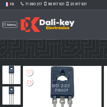
71 380 217
98 817 821
25 817 821
FR
Menu