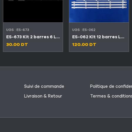
UGS :
ES-673
UGS :
ES-062
ES-673 Kit 2 barres 6 LED TV CONDOR 32″ L32T4300
ES-062 Kit 12 barres LED LG 47″ Série LN
30.00
DT
120.00
DT
Suivi de commande
Politique de confiden
Livraison & Retour
Termes & condition