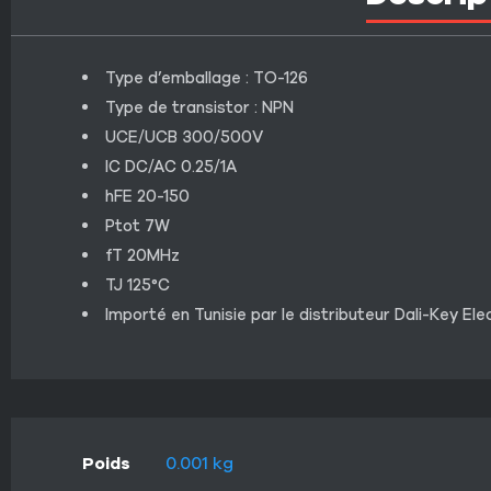
Type d’emballage : TO-126
Type de transistor : NPN
UCE/UCB 300/500V
IC DC/AC 0.25/1A
hFE 20-150
Ptot 7W
fT 20MHz
TJ 125°C
Importé en Tunisie par le distributeur Dali-Key Ele
Poids
0.001 kg