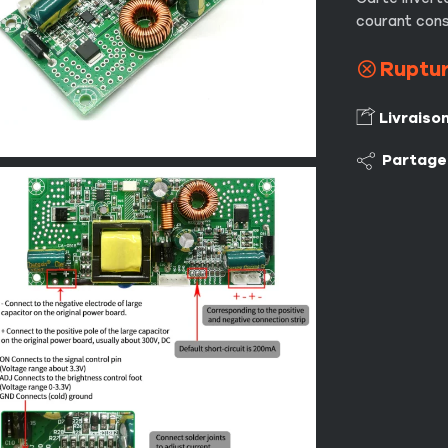
courant con
Ruptur
Livraiso
Partage