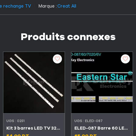
de rechange TV
Marque :
Creat All
Produits connexes
UGS :
0251
UGS :
ELED-087
Kit 3 barres LED TV 32″ 10 LED 3V DLED32DH3101005.B
ELED-087 Barre 60 LED TV SABA 42″ SB 42LED276
54.00
DT
65.00
DT