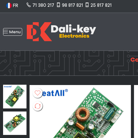
71 380 217
98 817 821
25 817 821
FR
Menu
Ca