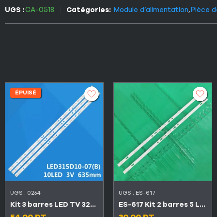
UGS :
CA-0518
Catégories:
Module d’alimentation
,
Pièce 
ÉPUISÉ
UGS :
0254
UGS :
ES-617
Kit 3 barres LED TV 32″ 10 LED 3V
ES-617 Kit 2 barres 5 LED 6V TV TCL 32″ 32D3000
54.00
DT
30.00
DT