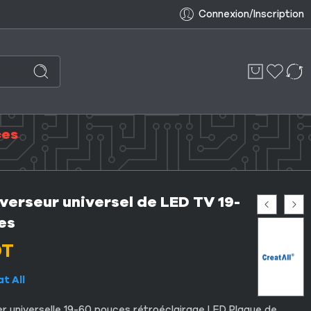
Connexion/Inscription
ces
verseur universel de LED TV 19-
es
DT
t All
er universelle 19-60 pouces rétroéclairage LED Plaque de