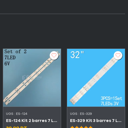
UGS :
ES-124
UGS :
ES-329
ES-124 Kit 2 barres 7 LED 6V TCL 32″ 32D2700 / 32D2710
ES-329 Kit 3 barres 7 LED 3V TV CONDOR 32″ LEDN32D52
30.00
DT