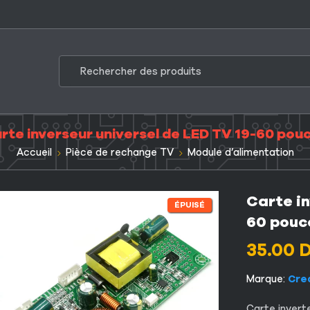
rte inverseur universel de LED TV 19-60 pou
Accueil
Pièce de rechange TV
Module d’alimentation
Carte in
ÉPUISÉ
60 pouc
35.00
Marque:
Crea
Carte invert