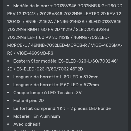
Modèle de la barre: 2012SVS46 7032NNB RIGHT60 2D
REV 1.2 120418 / 2012SVS46 7032NNB LEFT60 2D REV 1.2
120418 / BN96-21462A / BN96-21463A / SLED2012SVS46
7032NNB RIGHT 60 PV 2D 111219 / SLED2012SVS46
7032NNB LEFT 60 PV 2D 111219 / 46NNB-7032LED-
MCPCB-L / 46NNB-7032LED-MCPCB-R / V1GE-460SMA-
R3 / V1GE-460SMB-R3
Eastern Star modèle: ES-ELED-023-L/60/7032 46″
2D / ES-ELED-023-R/60/7032 46″ 2D
Longueur de barrette: L 60 LED = 572mm
Longueur de barrette: R 60 LED = 572mm
Chaque lampe à LED Tension : 3V
Fiche 6 pins 2D
Le forfait comprend: 1 Kit = 2 pièces LED Bande
Matériel : En Aluminium
Avec adhésif