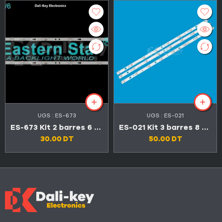
UGS :
ES-673
UGS :
ES-021
ES-673 Kit 2 barres 6 LED TV CONDOR 32″ L32T4300
ES-021 Kit 3 barres 8 LED TV SONY 32″
30.00
DT
50.00
DT