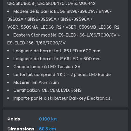
UE55KU6659 , UE55KU6470 , UE55MU6442
Modèle de la barre: EDGE BN96-39601A / BN96-
39602A / BN96-39595A / BN96-39596A /
V6ER_550SMA_LED66_R2 / V6ER_550SMB_LED66_R2
Eastern Star modèle: ES-ELED-166-L/66/7030/3V +
ES-ELED-166-R/66/7030/3V
Longueur de barrette: L 66 LED = 600 mm
Longueur de barrette: R 66 LED = 600 mm
Chaque lampe à LED Tension: 3V
Le forfait comprend: 1 Kit = 2 pièces LED Bande
Matériel: En Aluminium
Certification: CE, CEM, LVD, RoHS
Importé par le distributeur Dali-key Electronics.
Poids
0.100 kg
Dimensions
68.5 cm