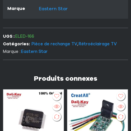
Marque
Eastern Star
UGS :
ELED-166
Catégories:
Pièce de rechange TV
,
Rétroéclairage TV
Marque :
Eastern Star
Produits connexes