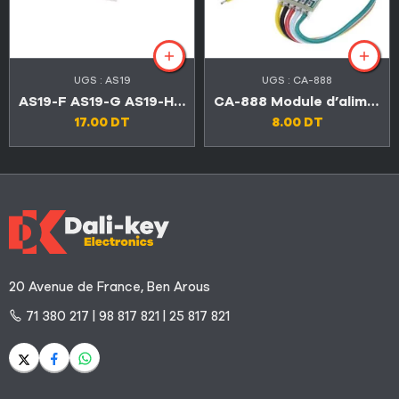
UGS :
AS19
UGS :
CA-888
AS19-F AS19-G AS19-HG AS19-H1G
CA-888 Module d’alimentation universel TV LED et LCD
17.00
DT
8.00
DT
20 Avenue de France, Ben Arous
71 380 217 | 98 817 821 | 25 817 821