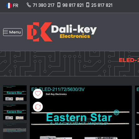
71 380 217
98 817 821
25 817 821
FR
Menu
ELED-