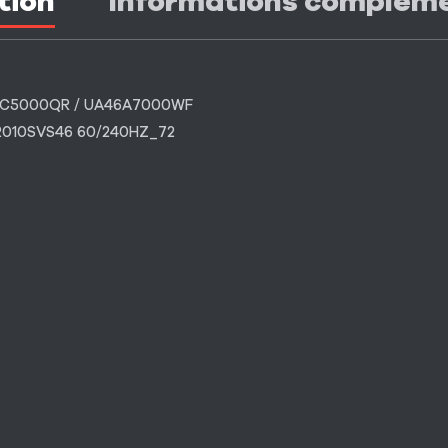
tion
Informations complém
46C5000QR / UA46A7000WF
D 2010SVS46 60/240HZ_72