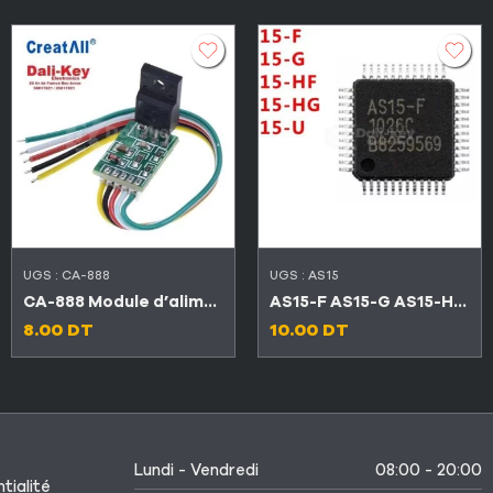
UGS :
CA-888
UGS :
AS15
CA-888 Module d’alimentation universel TV LED et LCD
AS15-F AS15-G AS15-HF AS15-HG AS15-U
8.00
DT
10.00
DT
Lundi - Vendredi
08:00 - 20:00
tialité