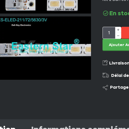
En sto
Ajouter A
Livraiso
Délai de
Partage