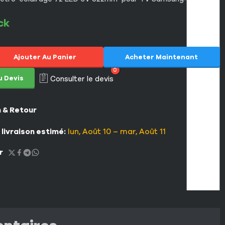
ck
Ajouter Au Panier
Acheter Maintenant
0
u Devis
Consulter le devis
n & Retour
 livraison estimé:
lun, Août 10 – mar, Août 11
r