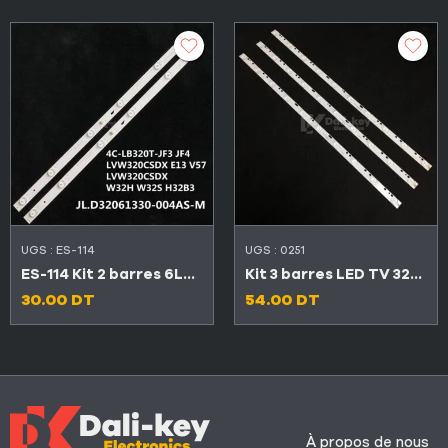
UGS :
ES-114
UGS :
0251
ES-114 Kit 2 barres 6LED 3V BIOLUX LED32D1510 / SABA SBL32D1620
Kit 3 barres LED TV 32″ 10 LED 3V DLED32DH3101005.B
30.00
DT
54.00
DT
À propos de nous