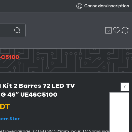
Connexion/Inscription
6C5100
 Kit 2 Barres 72 LED TV
G 46″ UE46C5100
DT
tern Star
 rétro-éclairage 72 LED 3V 522mm pour TV Samsung46″