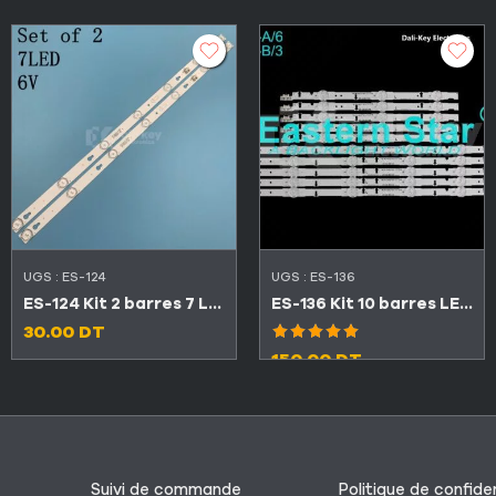
UGS :
ES-124
UGS :
ES-136
ES-124 Kit 2 barres 7 LED 6V TCL 32″ 32D2700 / 32D2710
ES-136 Kit 10 barres LED TV Samsung 40″ A 6LED + B 3LED
30.00
DT
Note
5.00
150.00
DT
sur 5
Suivi de commande
Politique de confiden