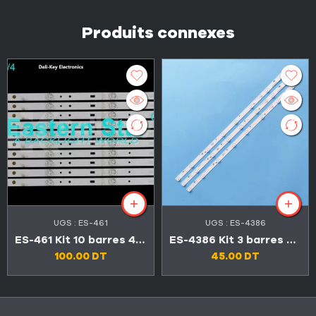
Produits connexes
UGS :
ES-461
UGS :
ES-4386
ES-461 Kit 10 barres 4 LED TV Maxwell 50″
ES-4386 Kit 3 barres 8 LED 3V TV FALCON 32″ FL-32N67D
100.00
DT
45.00
DT