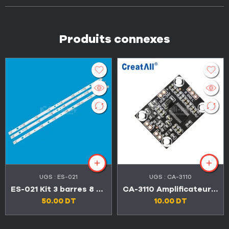
Produits connexes
UGS :
ES-021
UGS :
CA-3110
ES-021 Kit 3 barres 8 LED TV SONY 32″
CA-3110 Amplificateur carte audio 2×15 W stéréo 8-24 V
50.00
DT
10.00
DT