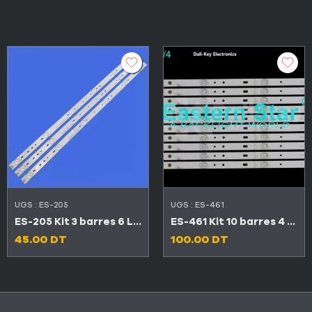
UGS :
ES-205
UGS :
ES-461
ES-205 Kit 3 barres 6 LED 3V TV CONDOR 32″ LED32C4500
ES-461 Kit 10 barres 4 LED TV Maxwell 50″
45.00
DT
100.00
DT