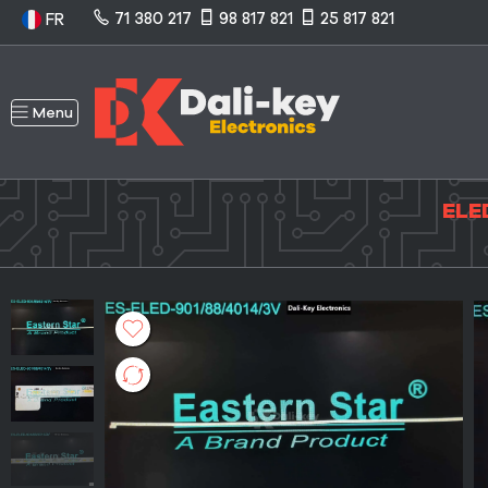
71 380 217
98 817 821
25 817 821
FR
Menu
ELE