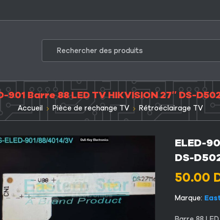
D-901 Barre 88 LED TV HIKVISION 27″ DS-D50
Accueil
Pièce de rechange TV
Rétroéclairage TV
ELED-90
DS-D50
50.00
Marque:
Eas
Barre 88 LED