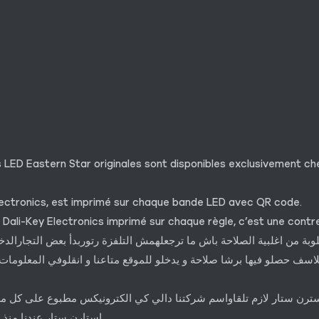
s LED Eastern Star originales sont disponibles exclusivement ch
lectronics, est imprimé sur chaque bande LED avec QR code.
 Dali-Key Electronics imprimé sur chaque règle, c’est une contr
وبة من اغلبية الصلاحة باش ما ترجعلهمش التلفزة رتوربدأ بعض التجارالد
للاسف حصلو فيها برشا صلاحة و يدخلو للموقع متاعنا و انقلوفي المعلوما
استرن ستار لازم تلقاواسم شركتنا دالي كي الكترونيكس مطبوع على كل مسط
استارن ستار عندنا منذ سنة 2023 وما انجم اجيبها حد غيرنا نحن الاصل و