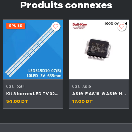
Produits connexes
ÉPUISÉ
UGS :
0254
UGS :
AS19
Kit 3 barres LED TV 32″ 10 LED 3V
AS19-F AS19-G AS19-HG AS19-H1G
54.00
DT
17.00
DT