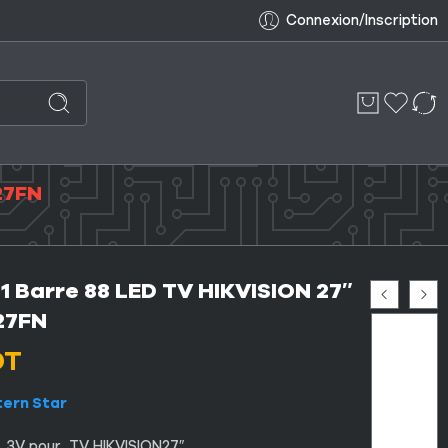
Connexion/Inscription
27FN
1 Barre 88 LED TV HIKVISION 27″
27FN
DT
tern Star
 3V pour TV HIKVISION27″