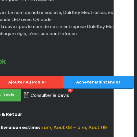
vez Le nom de notre société, Dali Key Electronics, est imprimé
bande LED avec QR code.
 trouvez pas le nom de notre entreprise Dali-Key Electronics
chaque règle, c’est une contrefaçon.
ck
Ajouter Au Panier
Acheter Maintenant
0
u Devis
Consulter le devis
n & Retour
 livraison estimé:
sam, Août 08 – dim, Août 09