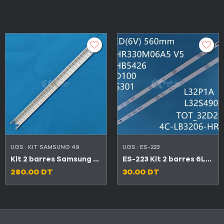
UGS :
KIT SAMSUNG 49
UGS :
ES-223
Kit 2 barres Samsung 49″ 31 LED 3V V6LF_490SFA_LED31 + V6LF_490SFB_LED31 (Original الاصلي)
ES-223 Kit 2 barres 6LED TV TCL 32″ 32D2900
280.00
DT
30.00
DT