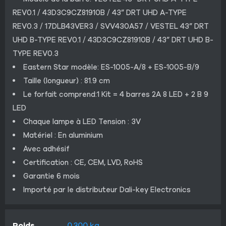
REV0.1 / 43D3C9CZ81910B / 43” DRT UHD A-TYPE
REV0.3 / 17DLB43VER3 / SVV430A57 / VESTEL 43” DRT
UHD B-TYPE REV0.1 / 43D3C9CZ81910B / 43” DRT UHD B-
TYPE REV0.3
Eastern Star modèle: ES-1005-A/8 + ES-1005-B/9
Taille (longueur) : 81.9 cm
Le forfait comprend:1 Kit = 4 barres 2A 8 LED + 2 B 9
LED
Chaque lampe à LED Tension : 3V
Matériel : En aluminium
Avec adhésif
Certification : CE, CEM, LVD, RoHS
Garantie 6 mois
Importé par le distributeur Dali-key Electronics
Poids
0.300 kg