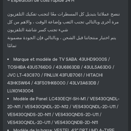
– Expédition de colis rapide 24 H
ننصح عملائنا بتبديل كل المسطرات معًا لتجنب تفكيك التلفزيون
مرة أخرى وبالتالي تجنب التعب وإضاعة الوقت ، والاهم من كل
شيء تجنب كسر شاشة التلفزيون
يتم اختبار منتجاتنا قبل الشحن ، وبالتالي فإن الجودة مضمونة
تمامًا
Marque et modèle de TV SABA: 43UHD9000S /
TOSHIBA 43U5766DG / 43U6863DB / 43UL5A63DG /
JVC LT-43C870 / FINLUX 43FUB7061 / HITACHI
43HK5W64 / 43F501HK6000 / 43LV3A63DB /
LUX0143004
Modèle de Panel: LC430EQY-SH-M1 / VES430QNDL-
2D-N11 / VES430QNDL-2D-N12 / VES430QNDL-2D-U11 /
VES430QNDS-2D-N11 / VES430QNDS-2D-U11 /
VES430QNDL-2D-U11 / VES430QNDB-2D-N11
Modèle de la barre: VESTEL 43” DRT UHD A-TYPE