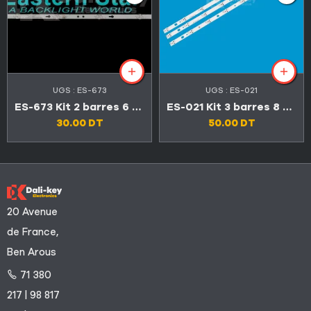
UGS :
ES-673
UGS :
ES-021
ES-673 Kit 2 barres 6 LED TV CONDOR 32″ L32T4300
ES-021 Kit 3 barres 8 LED TV SONY 32″
30.00
DT
50.00
DT
20 Avenue
de France,
Ben Arous
71 380
217 | 98 817